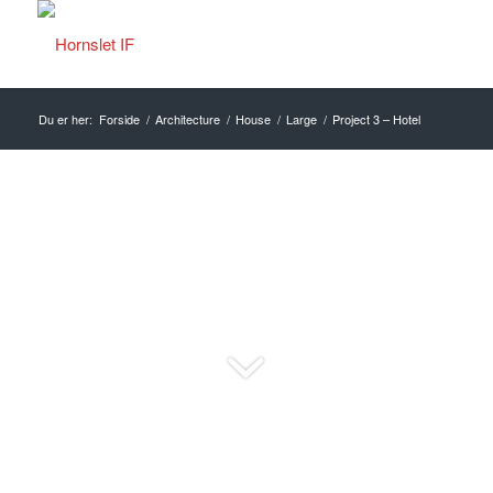
Du er her:
Forside
/
Architecture
/
House
/
Large
/
Project 3 – Hotel
Project 3 – Hotel