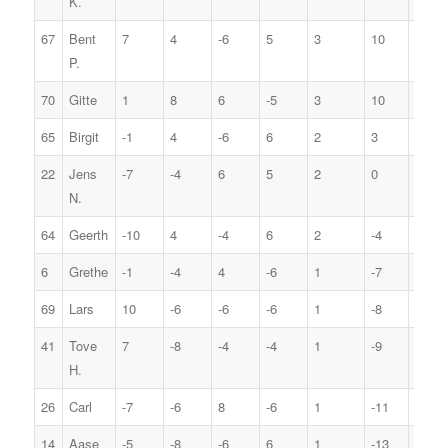
K.
67
Bent
7
4
-6
5
3
10
5
P.
70
Gitte
1
8
6
-5
3
10
5
65
Birgit
-1
4
-6
6
2
3
7
22
Jens
-7
-4
6
5
2
0
8
N.
64
Geerth
-10
4
-4
6
2
-4
9
6
Grethe
-1
-4
4
-6
1
-7
10
69
Lars
10
-6
-6
-6
1
-8
11
41
Tove
7
-8
-4
-4
1
-9
12
H.
26
Carl
-7
-6
8
-6
1
-11
13
14
Aase
-5
-8
-6
6
1
-13
14