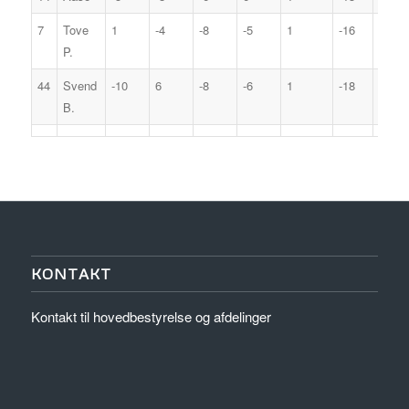
7
Tove
1
-4
-8
-5
1
-16
15
P.
44
Svend
-10
6
-8
-6
1
-18
16
B.
KONTAKT
Kontakt til hovedbestyrelse og afdelinger