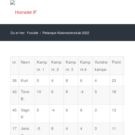
Du er her:
Forside
/
Petanque Klubmesterskab 2022
nr.
Navn
Kamp
Kamp
Kamp
Kamp
Vundne
Point
plads
nr. 1
nr. 2
nr. 3
nr.4
kampe
36
Kurt
5
4
8
6
4
23
1
43
Tove
10
6
6
-4
3
18
2
B.
45
Vagn
5
-4
6
6
3
13
3
P.
17
Jens
-5
8
4
4
3
11
4